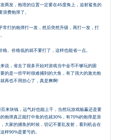
发两发，炮塔的位置一定要在45度角上，追射鲨鱼的
要浪费炮弹了。
平常打的炮弹打一发，然后突然升级，再打一发，打
多。
价格。价格低的就不要打了，这样也能省一点。
手来说，省去了很多开始对游戏当中金币不够玩的困
主要的是一些平时很难捕到的大鱼，有了强大的激光炮
就再也不用担心了，真是爽啊!
赚百来块钱，运气好也能上千，当然玩游戏输赢还是要
的炮弹真正能打中鱼的也就30%，有70%的炮弹是浪
因，大家的捕鱼的时候，切记不要乱发射，看到机会在
这样90%是要亏的。