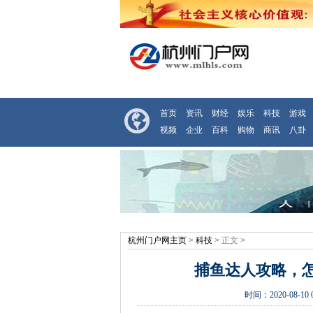
首页
资讯
财经
娱乐
科技
游戏
视频
企业
百科
购物
商讯
八卦
杭州门户网主页
>
科技
> 正文 >
捕鱼达人攻略，
时间：
2020-08-10 