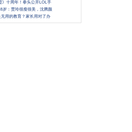
盟》十周年！拳头公开LOL手
18岁：贾玲很瘦很美，沈腾颜
”是无用的教育？家长用对了办