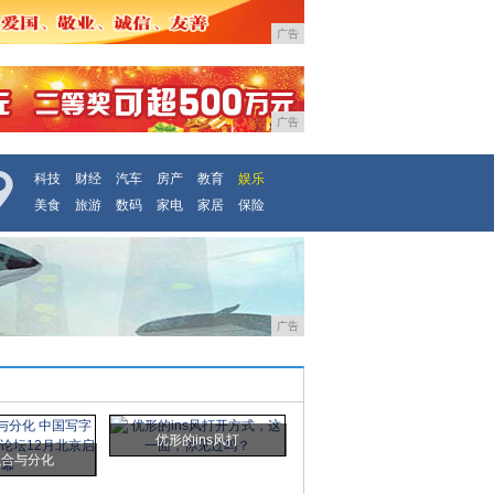
广告
广告
科技
财经
汽车
房产
教育
娱乐
美食
旅游
数码
家电
家居
保险
广告
优形的ins风打
融合与分化