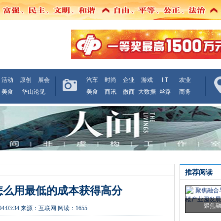
活动
原创
展会
汽车
时尚
企业
游戏
I T
农业
美食
华山论见
美食
商讯
微商
大数据
丝路
商务
推荐阅读
怎么用最低的成本获得高分
聚焦
04:03:34
来源：
互联网
阅读：1655