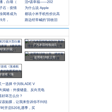
播，白墙（
活•该幸福——202
子石：疫情
为什么说 Apple
徐闻将成为
都说小米手机性价比高
年9月，
路边经常喊的“回收旧
广汽本田纯电动S
研第20届
这周有19款上市
存游戏《落
一选择 中兴BLADE V
能大揭秘：外接键盘、反向充电
器好坏怎么分？
应该贴膜，让我来告诉你不纠结
手好时开启520礼遇季，买