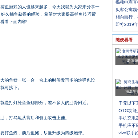
揭秘电商直
玩捕鱼游戏的人也越来越多，今天我就为大家来分享一
贝客公寓魏
了好久捕鱼获得的经验，希望对大家提高捕鱼技巧帮
相向而行，
看看下面内容!
即将2019
随便看看
老牌华
很大的鱼鳍一张一合，合上的时候发再多的炮弹也没
发就可捞下。
海岛生
，就是打灯笼鱼鱼鳃部分，差不多人的肋骨附近。
千元以下又
OTG功
软肋，打乌龟从背后和侧面攻击上佳。
手机充电
手机应不
主要打鱼鳃，前后鱼鳍，尽量升级为四级炮弹。
vivo联