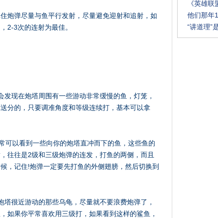
《英雄联
他们那年
记住炮弹尽量与鱼平行发射，尽量避免迎射和追射，如
“讲道理
，2-3次的连射为最佳。
会发现在炮塔周围有一些游动非常缓慢的鱼，灯笼，
你送分的，只要调准角度和等级连续打，基本可以拿
通常可以看到一些向你的炮塔直冲而下的鱼，这些鱼的
，往往是2级和三级炮弹的连发，打鱼的两侧，而且
候，记住!炮弹一定要先打鱼的外侧翅膀，然后切换到
炮塔很近游动的那些乌龟，尽量就不要浪费炮弹了，
鱼，如果你平常喜欢用三级打，如果看到这样的鲨鱼，