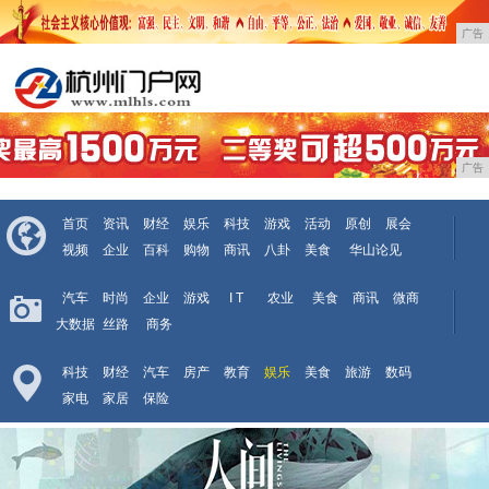
广告
广告
首页
资讯
财经
娱乐
科技
游戏
活动
原创
展会
视频
企业
百科
购物
商讯
八卦
美食
华山论见
汽车
时尚
企业
游戏
I T
农业
美食
商讯
微商
大数据
丝路
商务
科技
财经
汽车
房产
教育
娱乐
美食
旅游
数码
家电
家居
保险