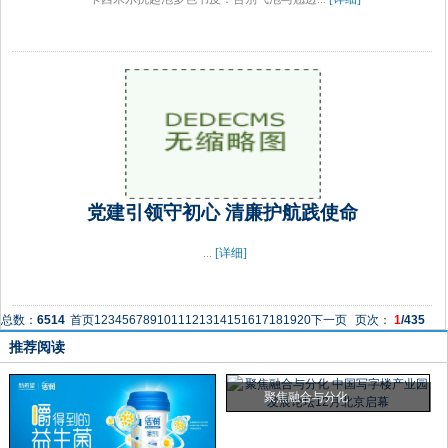
党建引领守初心 清廉护航践使命
...
[详细]
总数：
6514
首页
1
2
3
4
5
6
7
8
9
10
11
12
13
14
15
16
17
18
19
20
下一页
页次：
1
/435
推荐阅读
聚焦融合与分化