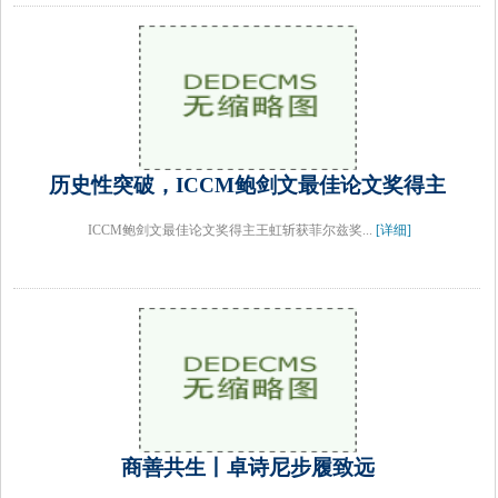
历史性突破，ICCM鲍剑文最佳论文奖得主
ICCM鲍剑文最佳论文奖得主王虹斩获菲尔兹奖...
[详细]
商善共生丨卓诗尼步履致远