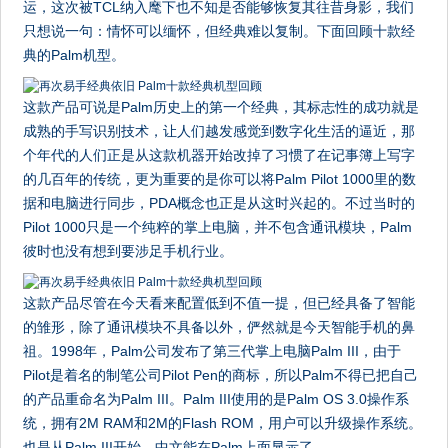
运，这次被TCL纳入麾下也不知是否能够恢复其往昔身影，我们
只想说一句：情怀可以缅怀，但经典难以复制。下面回顾十款经
典的Palm机型。
这款产品可说是Palm历史上的第一个经典，其标志性的成功就是
成熟的手写识别技术，让人们越发感觉到数字化生活的逼近，那
个年代的人们正是从这款机器开始改掉了习惯了在记事簿上写字
的几百年的传统，更为重要的是你可以将Palm Pilot 1000里的数
据和电脑进行同步，PDA概念也正是从这时兴起的。不过当时的
Pilot 1000只是一个纯粹的掌上电脑，并不包含通讯模块，Palm
彼时也没有想到要涉足手机行业。
这款产品尽管在今天看来配置低到不值一提，但已经具备了智能
的雏形，除了通讯模块不具备以外，俨然就是今天智能手机的鼻
祖。1998年，Palm公司发布了第三代掌上电脑Palm III，由于
Pilot是着名的制笔公司Pilot Pen的商标，所以Palm不得已把自己
的产品重命名为Palm III。Palm III使用的是Palm OS 3.0操作系
统，拥有2M RAM和2M的Flash ROM，用户可以升级操作系统。
也是从Palm III开始，中文能在Palm上面显示了。