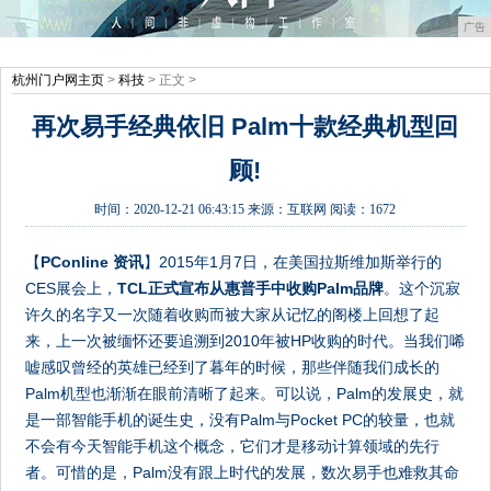
广告
杭州门户网主页
>
科技
> 正文 >
再次易手经典依旧 Palm十款经典机型回
顾!
时间：
2020-12-21 06:43:15
来源：
互联网
阅读：1672
【
PConline 资讯
】2015年1月7日，在美国拉斯维加斯举行的
CES展会上，
TCL正式宣布从惠普手中收购Palm品牌
。这个沉寂
许久的名字又一次随着收购而被大家从记忆的阁楼上回想了起
来，上一次被缅怀还要追溯到2010年被HP收购的时代。当我们唏
嘘感叹曾经的英雄已经到了暮年的时候，那些伴随我们成长的
Palm机型也渐渐在眼前清晰了起来。可以说，Palm的发展史，就
是一部智能手机的诞生史，没有Palm与Pocket PC的较量，也就
不会有今天智能手机这个概念，它们才是移动计算领域的先行
者。可惜的是，Palm没有跟上时代的发展，数次易手也难救其命