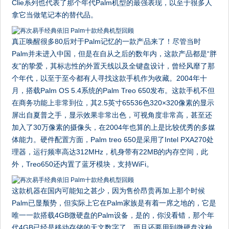
Clie系列也代表了那个年代Palm机型的最强表现，以至于很多人
拿它当做笔记本的替代品。
真正唤醒很多80后对于Palm记忆的一款产品来了！尽管当时
Palm并未进入中国，但是在自从之后的数年内，这款产品都是“胖
友”的挚爱，其标志性的外置天线以及全键盘设计，曾经风靡了那
个年代，以至于至今都有人寻找这款手机作为收藏。2004年十
月，搭载Palm OS 5.4系统的Palm Treo 650发布。这款手机不但
在商务功能上非常到位，其2.5英寸65536色320×320像素的显示
屏出自夏普之手，显示效果非常出色，可视角度非常高，甚至还
加入了30万像素的摄像头，在2004年也算的上是比较优秀的多媒
体能力。硬件配置方面，Palm treo 650是采用了Intel PXA270处
理器，运行频率高达312MHz，机身带有22MB的内存空间，此
外，Treo650还内置了蓝牙模块，支持WiFi。
这款机器在国内可能知之甚少，因为售价昂贵再加上那个时候
Palm已显颓势，但实际上它在Palm家族是有着一席之地的，它是
唯一一款搭载4GB微硬盘的Palm设备，是的，你没看错，那个年
代4GB已经是移动存储的天文数字了，而且还要用到微硬盘这种