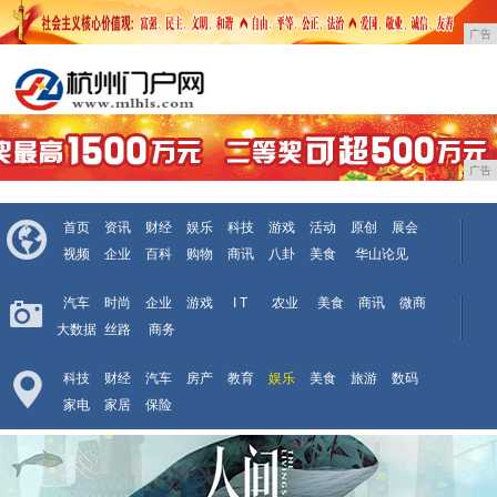
广告
广告
首页
资讯
财经
娱乐
科技
游戏
活动
原创
展会
视频
企业
百科
购物
商讯
八卦
美食
华山论见
汽车
时尚
企业
游戏
I T
农业
美食
商讯
微商
大数据
丝路
商务
科技
财经
汽车
房产
教育
娱乐
美食
旅游
数码
家电
家居
保险