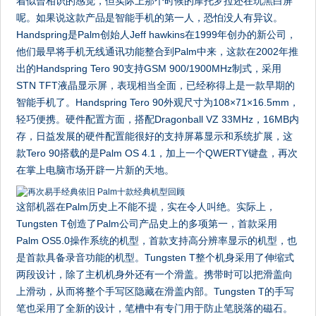
着似曾相识的感觉，但实际上那个时候的摩托罗拉还在玩黑白屏
呢。如果说这款产品是智能手机的第一人，恐怕没人有异议。
Handspring是Palm创始人Jeff hawkins在1999年创办的新公司，
他们最早将手机无线通讯功能整合到Palm中来，这款在2002年推
出的Handspring Tero 90支持GSM 900/1900MHz制式，采用
STN TFT液晶显示屏，表现相当全面，已经称得上是一款早期的
智能手机了。Handspring Tero 90外观尺寸为108×71×16.5mm，
轻巧便携。硬件配置方面，搭配Dragonball VZ 33MHz，16MB内
存，日益发展的硬件配置能很好的支持屏幕显示和系统扩展，这
款Tero 90搭载的是Palm OS 4.1，加上一个QWERTY键盘，再次
在掌上电脑市场开辟一片新的天地。
这部机器在Palm历史上不能不提，实在令人叫绝。实际上，
Tungsten T创造了Palm公司产品史上的多项第一，首款采用
Palm OS5.0操作系统的机型，首款支持高分辨率显示的机型，也
是首款具备录音功能的机型。Tungsten T整个机身采用了伸缩式
两段设计，除了主机机身外还有一个滑盖。携带时可以把滑盖向
上滑动，从而将整个手写区隐藏在滑盖内部。Tungsten T的手写
笔也采用了全新的设计，笔槽中有专门用于防止笔脱落的磁石。