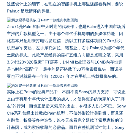
这些设计上的细节，在现在的智能手机上哪里还能看得到，要说
Palm才是玩情怀的鼻祖。
Zire71是Palm如日中天时期的代表作，也是Palm进入中国市场后
主推的几款机型之一。由于那个年代手机孱弱的多媒体功能，因
此基本只配用来打电话发短信，所以主打多媒体功能的Zire系列
机型异军突起，左手摩托罗拉、诺基亚，右手Palm成为那个年代
土豪的标志。此款产品经典的摇杆五维方向键是点睛之笔，采用
3.5寸320×320像素TFT屏幕，144MHz处理器与16MB内存也算
是当时的“高配”了，最牛的是还搭载了30万像素摄像头，而诺基
亚也不过就是在一年前（2002）年才在手机上搭载摄像头的。
实际上在Palm的经典产品中，不能不提Sony的鼎力支持，可说正
是由于有那个年代设计王者的加入，才使得更多的玩家加入了“胖
友”的行列，而也正是后来索尼的出走，令很多人伤心不已。Sony
Clie系列曾经出过数款Palm机型，不仅外形设计美到爆，而且还
有翻盖、折叠等多种造型，以今天来看完全延续了索尼家族的设
计基因，成为索粉收藏的必需品。而且在整机测试性能上，Sony