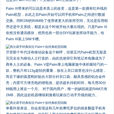
Palm III带来的可以说是本质上的改变，这是第一款拥有红外线的
Palm机型，从此之后Palm开始可以同手机和Palm之间进行数据
交换。同时2M的RAM给了使用者更大的发挥空间，无论是应用程
序还是中文系统，都是从这个时候开始大量出现的。只是Palm III
依然没有通讯模块，然而也有一部分DIY玩家发挥动手能力，给
Palm III装上SIM卡槽。
尽管那个年代没有移动设备这个称呼，但第五代Palm机型无疑是
完完全全为移动人士打造的，由此也使得它和笔记本电脑成为了
商务人士的必备。Palm V是Palm掌上电脑家族中体积最轻巧的一
款，整机只有113g超轻的重量，放在上衣口袋里也没什么感觉，
而且下缘的弧度刚好贴合大部分衬衣口袋。颇具质感的铝合金外
壳；内置可方便充电的锂电池，提供超长待机时间，每天用30分
钟能用上将近一个月。 对于国内用户，唯一的缺陷就是RAM只有
2MB，因此这款机器继续刺激着玩家自己动手升级的能力。
单看外形来说，你会发现这和几年前摩托罗拉的很多翻盖手机有