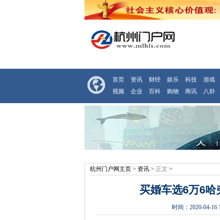
首页
资讯
财经
娱乐
科技
游戏
视频
企业
百科
购物
商讯
八卦
杭州门户网主页
>
资讯
> 正文 >
买婚车选6万6哈
时间：
2020-04-16 