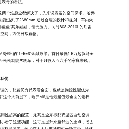
是表哥的看法。
这两个难题全都解决了，先来说表嫂的空间需求。哈弗
mm，轴距达到了2680mm,通过合理的设计和规划，车内乘
坐”其乐融融，毫无压力。同时808-2010L的后备
储空间，方便日常置物。
6推出的“1+5=6”金融政策。首付最低1.5万起就能全
轻轻松松就能买辆车，对于月收入五六千的家庭来说，
有我优
合理的，配置优秀代表着全面，也就是操控性能优秀、
算”这个大前提下，哈弗M6是他最超值最全面的选择
又实用性超高的配置，尤其是全系标配双温区自动空调
别小看了这些功能，这可是提升乘坐舒适的重点，省去
立调整温度等，这些都大大让驾驶变成一种享受。除此