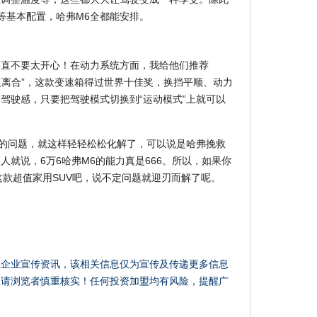
等基本配置，哈弗M6全都能安排。
简直不要太开心！在动力系统方面，我给他们推荐
湿式双离合”，这款变速箱得过世界十佳奖，换挡平顺、动力
驾驶感，只要把驾驶模式切换到“运动模式”上就可以
难的问题，就这样轻轻松松化解了，可以说是哈弗挽救
就说，6万6哈弗M6的能力真是666。所以，如果你
这款超值家用SUV吧，说不定问题就迎刃而解了呢。
载企业宣传资讯，该相关信息仅为宣传及传递更多信息
性请浏览者慎重核实！任何投资加盟均有风险，提醒广