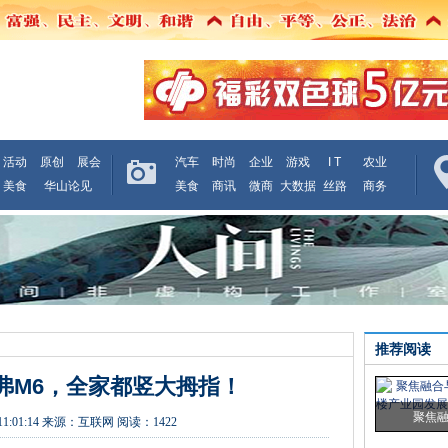
活动
原创
展会
汽车
时尚
企业
游戏
I T
农业
美食
华山论见
美食
商讯
微商
大数据
丝路
商务
推荐阅读
弗M6，全家都竖大拇指！
聚焦
11:01:14
来源：
互联网
阅读：1422