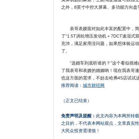
之外，8英寸中控大屏幕、多功能方向盘
表哥表嫂面对如此丰富的配置中，
了“1.5T涡轮增压发动机＋7DCT速
充沛，满足家用没问题，如果想体验运动
了。
“选婚车到底听谁的？”这个看似很
了我表哥和表嫂的婚姻呐！现在我表哥逢人
也这方面的需求，不妨去哈弗4S店试试
推荐阅读：
城市财经网
（正文已结束）
免责声明及提醒：
此文内容为本网所转
之目的，不代表本网站观点，文章真实
大民众投资需谨慎！