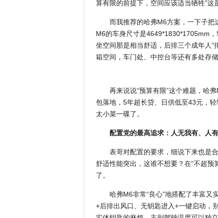
算有限的前提下，空间应该适当牺牲”这
而我推荐的哈弗M6方案，一下子把
M6的车身尺寸是4649*1830*1705
坐空间那是相当舒适，后排三个成年人“排坐
箱空间，车门处、中控台等还有多处存
再来说说“预算有限”这个难题，哈弗M
包落地，5年超长贷、日供低至43元，
太小菜一碟了。
配置党的最高追求：人无我有、人
表哥对配置的要求，细说下来也是
舒适性能突出，这谁不想要？在“不超预
了。
哈弗M6非常“良心”地搭配了丰富
+后排出风口、无钥匙进入+一键启动，
实体钥匙的麻烦，主副驾驶温度可以独