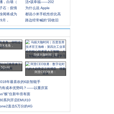
播，白墙（
活•该幸福——202
子石：疫情
为什么说 Apple
徐闻将成为
都说小米手机性价比高
年9月，
路边经常喊的“回收旧
四大名鱼，
乌镇大咖时间｜百
5G+AI
阿里CEO张勇：
018年最喜欢的6款智能手
的有成本优势吗？——以重庆富
lus“猴”住新年倍有面
30系列开启EMUI10
Fone2直击5万分的4G