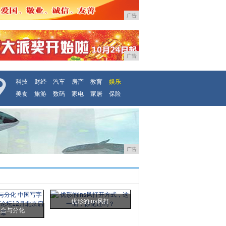
广告
广告
科技
财经
汽车
房产
教育
娱乐
美食
旅游
数码
家电
家居
保险
广告
优形的ins风打
融合与分化