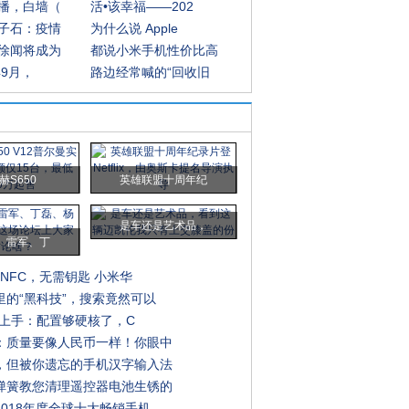
播，白墙（
活•该幸福——202
子石：疫情
为什么说 Apple
徐闻将成为
都说小米手机性价比高
年9月，
路边经常喊的“回收旧
赫S650
英雄联盟十周年纪
是车还是艺术品，
、雷军、丁
+NFC，无需钥匙 小米华
里的“黑科技”，搜索竟然可以
K3上手：配置够硬核了，C
：质量要像人民币一样！你眼中
，但被你遗忘的手机汉字输入法
弹簧教您清理遥控器电池生锈的
2018年度全球十大畅销手机