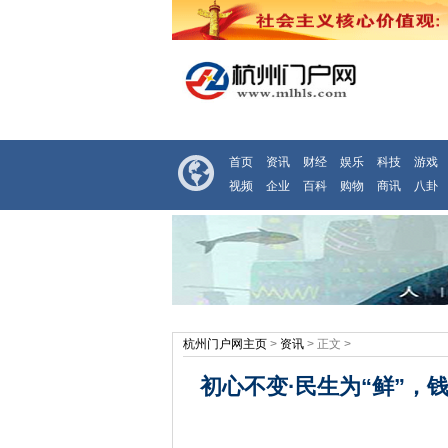
首页
资讯
财经
娱乐
科技
游戏
视频
企业
百科
购物
商讯
八卦
杭州门户网主页
>
资讯
> 正文 >
初心不变·民生为“鲜”，