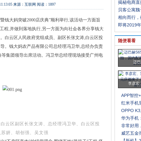
揭秘电商直
11:13:05
来源：
互联网
阅读：1897
贝客公寓魏
相向而行，
‘鲜’暨钱大妈突破2000店庆典”顺利举行,该活动一方面旨
即将2019
工程,并做到落地执行,另一方面为向社会各界分享钱大
耀。白云区人民政府党组成员、副区长张文涛,白云区投
随便看看
导。钱大妈农产品有限公司总经理冯卫华,总经办负责
焕等集团领导出席活动。冯卫华总经理现场接受广州电
迈巴
李彦宏
APP智控
红米手机
OPPO 
华为手机
、白云区副区长张文涛、总经理冯卫华、白云区投
非常好用
人苏妍、胡创强、吴文强
威艺五金
【新机】