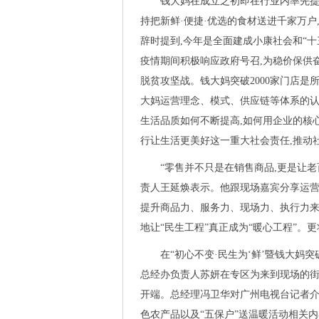
钱大妈在成立之初即在行业内率先提出
持把新鲜·便捷·优选的食材送进千家万
辞时提到,今年是全面建成小康社会和“十
疫情期间积极响应政府号召,为稳价保供
脱贫攻坚战。钱大妈突破2000家门店是
大妈运营理念、模式、供应链等体系的认
生活品质如何不断提高,如何用企业的核
行让生活更美好这一重大社会责任,推动
“零售并不只是在销售商品,更是让
责人王延焕表示。他跟现场嘉宾分享运
提升商品力、服务力、现场力、执行力来
地让“民生工程”真正成为“暖心工程”。
在“初心不变·民生为‘鲜’暨钱大妈突
总经办负责人苏妍在专区为来到现场的街
开端。总经理冯卫华对广州电视台记者介
色农产品以及“五保户”送温暖活动相关