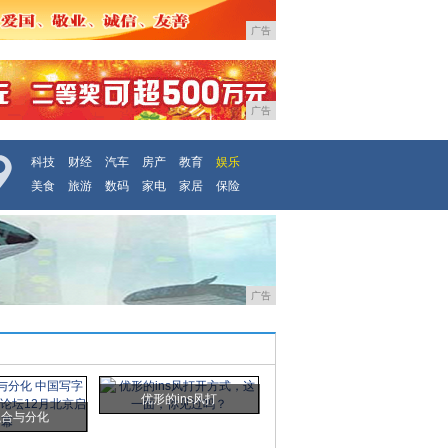
广告
广告
科技
财经
汽车
房产
教育
娱乐
美食
旅游
数码
家电
家居
保险
广告
优形的ins风打
融合与分化