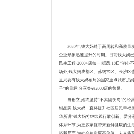
2020年,钱大妈处于高周转和高质
企业形象迅速提升的时期。目前钱大妈已成
民生工程·2000+店如一!据悉,18日“初
场外,钱大妈成都区、苏锡常区、长沙区
且只要有钱大妈布局的国家重点城市,后
子”的目标,分享突破2000店的荣耀。
自创立,始终坚持“不卖隔夜肉”的
锁品牌,钱大妈一直将提升社区居民幸福
华所讲“钱大妈将继续践行敢创新、爱分
体系环节,为更多家庭带来新鲜健康的生
拓新局面,为社会创造更高价值。未来将至