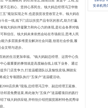
“不卖隔夜肉”的经营理念,围绕百姓“菜篮子”工程,坚
安卓机用
户,更不忘初心、坚持心系民生。钱大妈总经理冯卫华致
三五”规划实现之年,也是脱贫攻坚收官之年。钱大妈在
奋斗在一线,线下门店以扶贫产品专区的形式,助力打赢
所有钱大妈伙伴凝聚力和向心力的体现,是社会各界对钱
可和信任。钱大妈未来依然会站在市场前沿,思考人民
心能力多层面多维度去解决社会问题,创造社会价值,履
社会文明与进步。
老百姓的生活更加幸福。”钱大妈副总经理、运营中心负
营中心最重要的事情就是高度融合线上线下业务、通过
提升门店竞争力,打造温暖团队以及愉悦卖场,脚踏实
更将成立专项团队执行“五保户”送温暖活动。
破2000店庆典”现场,总经理冯卫华、副总经理王延焕、
坊邻居免费送菜,将此做为“五保户”送温暖项目的践行
绍了钱大妈供应链,并特别介绍挖掘贫困村特色优秀绿
内容。