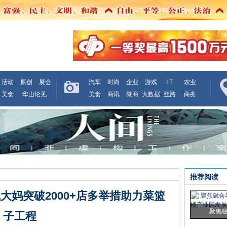
活动
原创
展会
汽车
时尚
企业
游戏
I T
农业
美食
华山论见
美食
商讯
微商
大数据
丝路
商务
推荐阅读
钱大妈突破2000+店多举措助力菜篮
聚焦
子工程