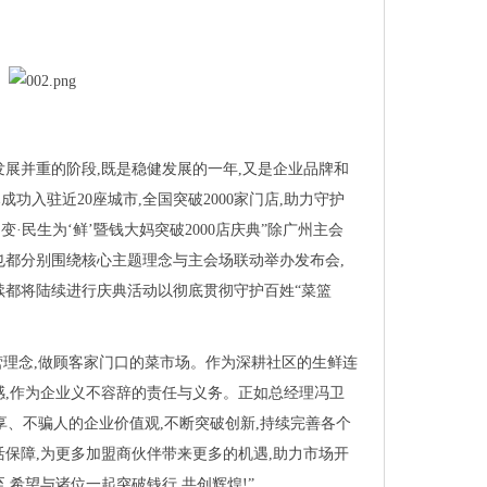
量发展并重的阶段,既是稳健发展的一年,又是企业品牌和
功入驻近20座城市,全国突破2000家门店,助力守护
心不变·民生为‘鲜’暨钱大妈突破2000店庆典”除广州主会
也都分别围绕核心主题理念与主会场联动举办发布会,
续都将陆续进行庆典活动以彻底贯彻守护百姓“菜篮
经营理念,做顾客家门口的菜市场。作为深耕社区的生鲜连
感,作为企业义不容辞的责任与义务。正如总经理冯卫
享、不骗人的企业价值观,不断突破创新,持续完善各个
活保障,为更多加盟商伙伴带来更多的机遇,助力市场开
,希望与诸位一起突破钱行,共创辉煌!”