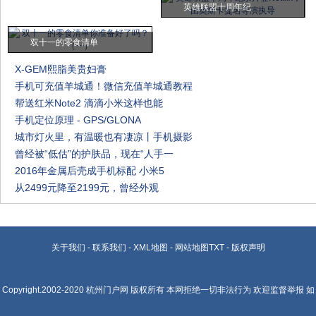
英雄联盟十周年纪
双十一的零食清单
X-GEM熙脂美贵妇膏
手机可充值羊城通！微信充值羊城通教程
帮送红米Note2 滴滴小米这样也能
手机定位原理 - GPS/GLONA
城市灯火里，有温暖也有凄凉丨手机摄影
曾经被“低估”的护肤品，现在“人手一
2016年金属后壳成手机标配 小米5
从2499元降至2199元，曾经外观
关于我们
-
联系我们
-
XML地图
-
网站地图
TXT
-
版权声明
Copyright.2002-2020
杭州门户网
版权所有 本网拒绝一切非法行为 欢迎监督举报 如