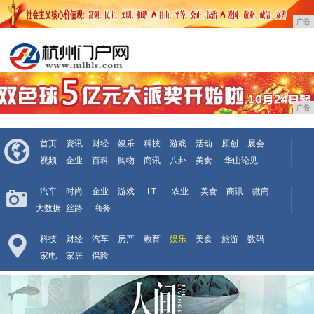
广告
广告
首页
资讯
财经
娱乐
科技
游戏
活动
原创
展会
视频
企业
百科
购物
商讯
八卦
美食
华山论见
汽车
时尚
企业
游戏
I T
农业
美食
商讯
微商
大数据
丝路
商务
科技
财经
汽车
房产
教育
娱乐
美食
旅游
数码
家电
家居
保险