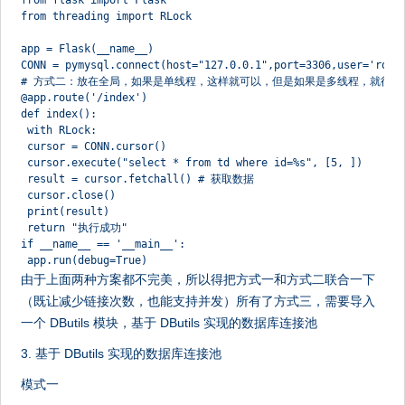
from flask import Flask
from threading import RLock
app = Flask(__name__)
CONN = pymysql.connect(host="127.0.0.1",port=3306,user='root
# 方式二：放在全局，如果是单线程，这样就可以，但是如果是多线程，就得加
@app.route('/index')
def index():
 with RLock:
 cursor = CONN.cursor()
 cursor.execute("select * from td where id=%s", [5, ])
 result = cursor.fetchall() # 获取数据
 cursor.close()
 print(result)
 return "执行成功"
if __name__ == '__main__':
 app.run(debug=True)
由于上面两种方案都不完美，所以得把方式一和方式二联合一下
（既让减少链接次数，也能支持并发）所有了方式三，需要导入
一个 DButils 模块，基于 DButils 实现的数据库连接池
3. 基于 DButils 实现的数据库连接池
模式一