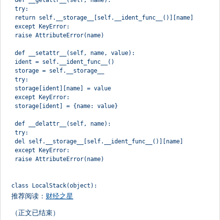
 def __getattr__(self, name):
 try:
 return self.__storage__[self.__ident_func__()][name]
 except KeyError:
 raise AttributeError(name)
 def __setattr__(self, name, value):
 ident = self.__ident_func__()
 storage = self.__storage__
 try:
 storage[ident][name] = value
 except KeyError:
 storage[ident] = {name: value}
 def __delattr__(self, name):
 try:
 del self.__storage__[self.__ident_func__()][name]
 except KeyError:
 raise AttributeError(name)
class LocalStack(object):
推荐阅读：
财经之星
（正文已结束）