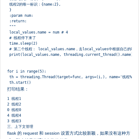
 线程2的唯一标识：{name:2},
 }
 :param num:
 :return:
 """
 local_values.name = num # 4
 # 线程停下来了
 time.sleep(2)
 # 第二个线程： local_values.name，去local_values中根据自己的
 print(local_values.name, threading.current_thread().name)
for i in range(5):
 th = threading.Thread(target=func, args=(i,), name='线程%s' 
 th.start()
打印结果：
1 线程1
2 线程2
0 线程0
4 线程4
3 线程3
三、上下文管理
flask 的 request 和 session 设置方式比较新颖，如果没有这种方