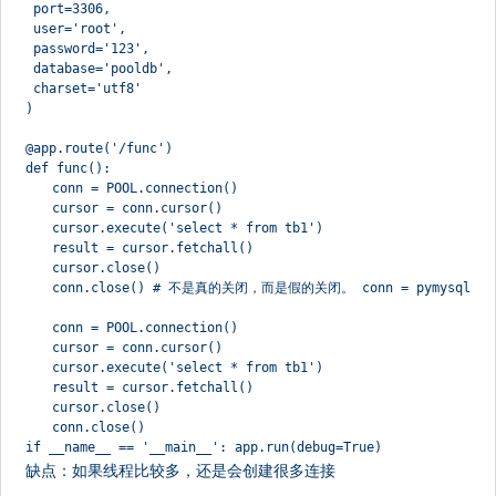
 port=3306,
 user='root',
 password='123',
 database='pooldb',
 charset='utf8'
)
@app.route('/func')
def func():
　　conn = POOL.connection()
　　cursor = conn.cursor()
　　cursor.execute('select * from tb1')
　　result = cursor.fetchall()
　　cursor.close()
　　conn.close() # 不是真的关闭，而是假的关闭。 conn = pymysql.conne
　　conn = POOL.connection()
　　cursor = conn.cursor()
　　cursor.execute('select * from tb1')
　　result = cursor.fetchall()
　　cursor.close()
　　conn.close()
if __name__ == '__main__': app.run(debug=True)
缺点：如果线程比较多，还是会创建很多连接