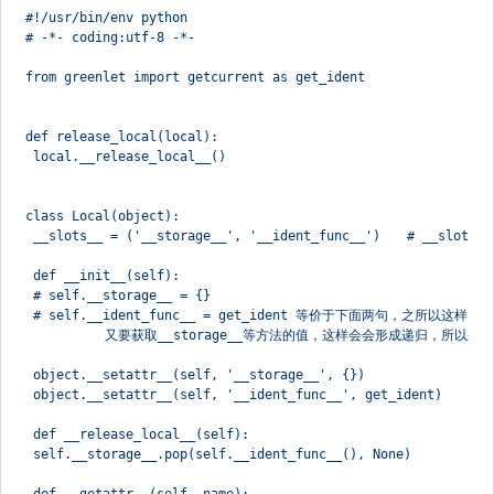
#!/usr/bin/env python
# -*- coding:utf-8 -*-
from greenlet import getcurrent as get_ident
def release_local(local):
 local.__release_local__()
class Local(object):
 __slots__ = ('__storage__', '__ident_func__')　　# __
 def __init__(self):
 # self.__storage__ = {}　　
 # self.__ident_func__ = get_ident 等价于下面两句，之所以
　　　　　　又要获取__storage__等方法的值，这样会会形成递归，所以采
 object.__setattr__(self, '__storage__', {})
 object.__setattr__(self, '__ident_func__', get_ident)
 def __release_local__(self):
 self.__storage__.pop(self.__ident_func__(), None)