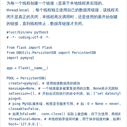
为每一个线程创建一个链接（是基于本地线程来实现的。
thread.local），每个线程独立使用自己的数据库链接，该线程关
闭不是真正的关闭，本线程再次调用时，还是使用的最开始创建
的链接，直到线程终止，数据库链接才关闭。
#!usr/bin/env python3
# -*- coding:utf-8 -*-
from flask import Flask
from DBUtils.PersistentDB import PersistentDB
import pymysql
app = Flask(__name__)
POOL = PersistentDB(
 creator=pymysql, # 使用链接数据库的模块
 maxusage=None, # 一个链接最多被重复使用的次数，None表示无限制
 setsession=[], # 开始会话前执行的命令列表。如：["set datestyle to .
 ping=0,
 # ping MySQL服务端，检查是否服务可用。# 如：0 = None = never, 1 = defa
 closeable=False,
 # 如果为False时， conn.close() 实际上被忽略，供下次使用，再线程关
 threadlocal=None, # 本线程独享值得对象，用于保存链接对象，如果链
 host='127.0.0.1',