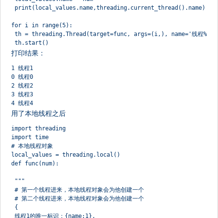
 print(local_values.name,threading.current_thread().name)
for i in range(5):
 th = threading.Thread(target=func, args=(i,), name='线程%s' 
 th.start()
打印结果：
1 线程1
0 线程0
2 线程2
3 线程3
4 线程4
用了本地线程之后
import threading
import time
# 本地线程对象
local_values = threading.local()
def func(num):
 """
 # 第一个线程进来，本地线程对象会为他创建一个
 # 第二个线程进来，本地线程对象会为他创建一个
 {
 线程1的唯一标识：{name:1},