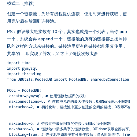
模式二（推荐）
创建一个链接池，为所有线程提供连接，使用时来进行获取，使
用完毕后在放回到连接池。
PS：假设最大链接数有 10 个，其实也就是一个列表，当你 pop
一个，系统会再 append 一个，链接池的所有的链接都是按照排
队的这样的方式来链接的。链接池里所有的链接都能重复使用，
共享的， 即实现了并发，又防止了链接次数太多
import time
import pymysql
import threading
from DBUtils.PooledDB import PooledDB, SharedDBConnection
POOL = PooledDB(
 creator=pymysql, # 使用链接数据库的模块
 maxconnections=6, # 连接池允许的最大连接数，0和None表示不限制连
 mincached=2, # 初始化时，链接池中至少创建的空闲的链接，0表示不创建
 maxcached=5, # 链接池中最多闲置的链接，0和None不限制
 maxshared=3, # 链接池中最多共享的链接数量，0和None表示全部共享。P
 blocking=True, # 连接池中如果没有可用连接后，是否阻塞等待。True