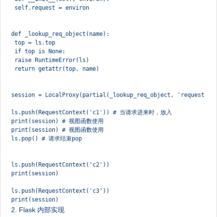
 self.request = environ
def _lookup_req_object(name):
 top = ls.top
 if top is None:
 raise RuntimeError(ls)
 return getattr(top, name)
session = LocalProxy(partial(_lookup_req_object, 'request'))
ls.push(RequestContext('c1')) # 当请求进来时，放入
print(session) # 视图函数使用
print(session) # 视图函数使用
ls.pop() # 请求结束pop
ls.push(RequestContext('c2'))
print(session)
ls.push(RequestContext('c3'))
print(session)
2. Flask 内部实现