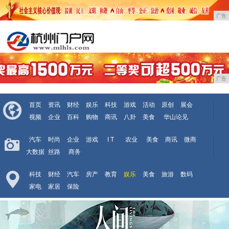
广告
广告
首页
资讯
财经
娱乐
科技
游戏
活动
原创
展会
视频
企业
百科
购物
商讯
八卦
美食
华山论见
汽车
时尚
企业
游戏
I T
农业
美食
商讯
微商
大数据
丝路
商务
科技
财经
汽车
房产
教育
娱乐
美食
旅游
数码
家电
家居
保险