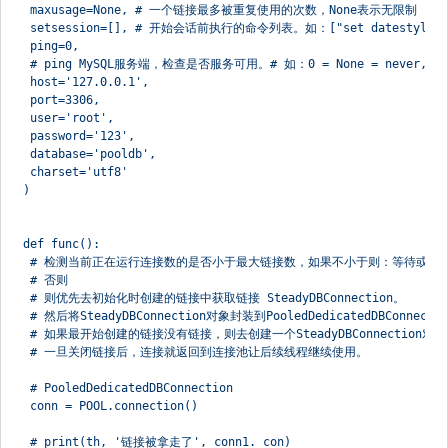
 maxusage=None, # 一个链接最多被重复使用的次数，None表示无限制
 setsession=[], # 开始会话前执行的命令列表。如：["set datestyle to .
 ping=0,
 # ping MySQL服务端，检查是否服务可用。# 如：0 = None = never, 1 = defa
 host='127.0.0.1',
 port=3306,
 user='root',
 password='123',
 database='pooldb',
 charset='utf8'
)
def func():
 # 检测当前正在运行连接数的是否小于最大链接数，如果不小于则：等待或报raise T
 # 否则
 # 则优先去初始化时创建的链接中获取链接 SteadyDBConnection。
 # 然后将SteadyDBConnection对象封装到PooledDedicatedDBConnec
 # 如果最开始创建的链接没有链接，则去创建一个SteadyDBConnection对象，再
 # 一旦关闭链接后，连接就返回到连接池让后续线程继续使用。
 # PooledDedicatedDBConnection
 conn = POOL.connection()
 # print(th, '链接被拿走了', conn1._con)