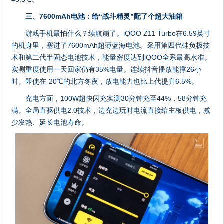
三、7600mAh电池：给“战斗精灵”配了个超大油箱
游戏手机最怕什么？续航崩了。iQOO Z11 Turbo在6.59英寸
的机身里，塞进了7600mAh超薄蓝海电池。采用第四代硅负极技
术和第二代半固态电池技术，能量密度达到iQOO全系最高水准。
实测重度使用一天回家仍有35%电量。连续抖音播放能撑26小
时。即使在-20℃的北方冬夜，放电能力也比上代提升6.5%。
充电方面，100W超快闪充实测30分钟充至44%，58分钟充
满。全局直驱供电2.0技术，边充边玩时电流直接给主板供电，减
少发热、延长电池寿命。