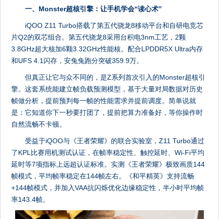
一、Monster超核引擎：让手机学会“读心术”
iQOO Z11 Turbo搭载了第五代骁龙8移动平台和自研电竞芯
片Q2的双芯组合。第五代骁龙8采用台积电3nm工艺，2颗
3.8GHz超大核加6颗3.32GHz性能核。配合LPDDR5X Ultra内存
和UFS 4.1闪存，安兔兔跑分突破359.9万。
但真正让它与众不同的，是Z系列首次引入的Monster超核引
擎。这套系统能建立帧负载预测模型，基于大量对局数据对历史
帧做分析，提前预判每一帧的性能需求并提前调度。简单说就
是：它知道你下一秒要打团了，提前把算力准备好，等你操作时
自然流畅不卡顿。
受益于iQOO与《王者荣耀》的联合实验室，Z11 Turbo通过
了KPL比赛用机测试认证，在帧率稳定性、触控延时、Wi-Fi平均
延时等7项指标上远超认证标准。实测《王者荣耀》极致画质144
帧模式，平均帧率稳定在144帧左右。《和平精英》支持流畅
+144帧模式，并加入VAA抗闪烁优化边缘稳定性，半小时平均帧
率143.4帧。