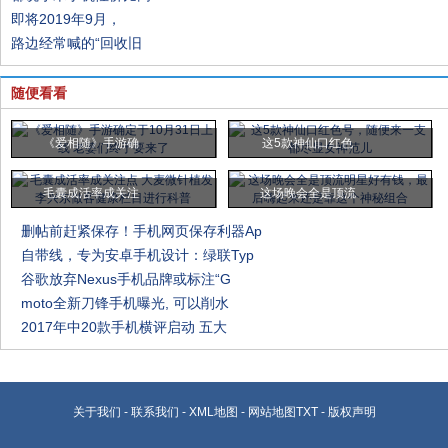
即将2019年9月，
路边经常喊的“回收旧
随便看看
《爱相随》手游确
这5款神仙口红色
毛囊成活率成关注
这场晚会全是顶流
删帖前赶紧保存！手机网页保存利器Ap
自带线，专为安卓手机设计：绿联Typ
谷歌放弃Nexus手机品牌或标注“G
moto全新刀锋手机曝光, 可以削水
2017年中20款手机横评启动 五大
关于我们
-
联系我们
-
XML地图
-
网站地图
TXT
-
版权声明