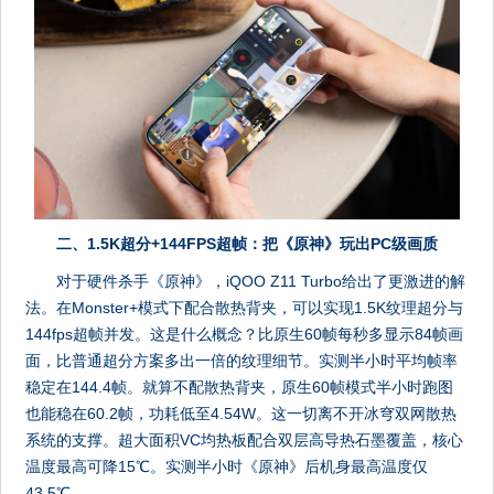
二、1.5K超分+144FPS超帧：把《原神》玩出PC级画质
对于硬件杀手《原神》，iQOO Z11 Turbo给出了更激进的解
法。在Monster+模式下配合散热背夹，可以实现1.5K纹理超分与
144fps超帧并发。这是什么概念？比原生60帧每秒多显示84帧画
面，比普通超分方案多出一倍的纹理细节。实测半小时平均帧率
稳定在144.4帧。就算不配散热背夹，原生60帧模式半小时跑图
也能稳在60.2帧，功耗低至4.54W。这一切离不开冰穹双网散热
系统的支撑。超大面积VC均热板配合双层高导热石墨覆盖，核心
温度最高可降15℃。实测半小时《原神》后机身最高温度仅
43.5℃。