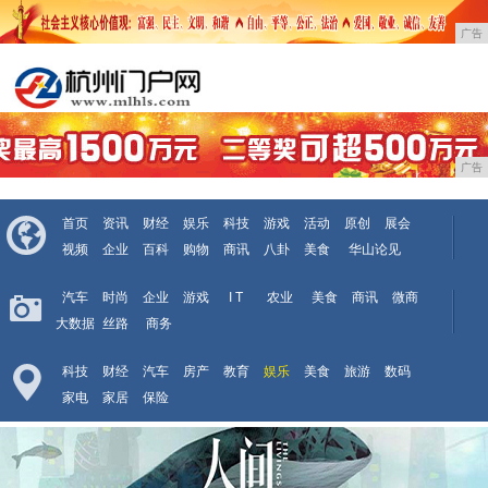
广告
广告
首页
资讯
财经
娱乐
科技
游戏
活动
原创
展会
视频
企业
百科
购物
商讯
八卦
美食
华山论见
汽车
时尚
企业
游戏
I T
农业
美食
商讯
微商
大数据
丝路
商务
科技
财经
汽车
房产
教育
娱乐
美食
旅游
数码
家电
家居
保险