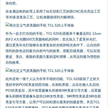
加自然。
在金属边框的处理上采用了钻石切割工艺的双CNC高光亮边工艺
等30多道复杂工艺。让机身颜值得到大幅增强。
作为一款主打自拍的手机，TCL 520在搭载单个像素达到1.12um
的F2.4大光圈500万美颜相机的同时，首次加入了柔美补光灯。
通过柔美补光灯能够在各类复杂的光线和暗光条件下，让自拍所
得到的肤色达到最为自然均匀的效果。搭配百级美颜，可以实现
磨皮、美白、瘦脸的美颜方案的适时调整，从而达到最为理想的
自拍效果。
此外还有一项个人认为非常不错的功能。TCL 520延续了之前大
受好评的POSE美姿拍照功能，在相机界面，点击右侧人头启动
POSE美姿后，其中前置摄像头所拥有9种美姿引导方案，后置摄
像头则拥有置摄像头提供15种女性美姿、9种男性美姿及9种合影
美姿引导方案，让用户可以轻松摆出最美的拍摄姿势。并且TCL
520还自带了拼图趣拍，可以在相机内预设拼图方案省去了下载