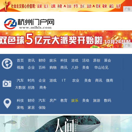
广告
广告
首页
资讯
财经
娱乐
科技
游戏
活动
原创
展会
视频
企业
百科
购物
商讯
八卦
美食
华山论见
汽车
时尚
企业
游戏
I T
农业
美食
商讯
微商
大数据
丝路
商务
科技
财经
汽车
房产
教育
娱乐
美食
旅游
数码
家电
家居
保险