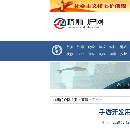
首页
资讯
财经
娱乐
科技
游戏
视频
企业
百科
购物
商讯
八卦
杭州门户网主页
>
商讯
> 正文 >
手游开发用
时间：
2020-12-12 