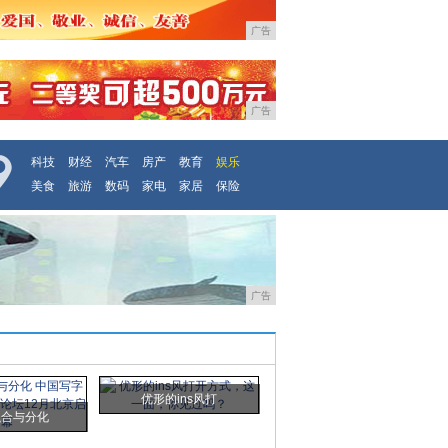
广告
广告
科技
财经
汽车
房产
教育
娱乐
美食
旅游
数码
家电
家居
保险
广告
优形的ins风打
融合与分化