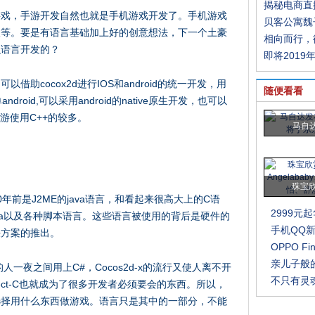
揭秘电商直
游戏，手游开发自然也就是手机游戏开发了。手机游戏
贝客公寓魏
人等。要是有语言基础加上好的创意想法，下一个土豪
相向而行，
么语言开发的？
即将2019
助cocox2d进行IOS和android的统一开发，用
随便看看
roid,可以采用android的native原生开发，也可以
游使用C++的较多。
马自达
珠宝欣
前是J2ME的java语言，和看起来很高大上的C语
2999元
、Java以及各种脚本语言。这些语言被使用的背后是硬件的
手机QQ新
决方案的推出。
OPPO Fi
亲儿子般的
的人一夜之间用上C#，Cocos2d-x的流行又使人离不开
不只有灵魂
ect-C也就成为了很多开发者必须要会的东西。所以，
选择用什么东西做游戏。语言只是其中的一部分，不能