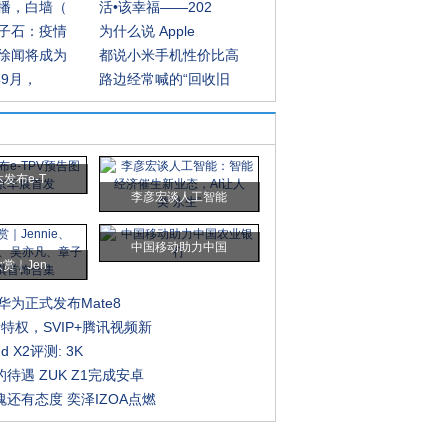
播，白墙（
活•该幸福——202
子石：疫情
为什么说 Apple
徐闻将成为
都说小米手机性价比高
年9月，
路边经常喊的“回收旧
发布e-T
李彦宏谈人工智能
中国移动助力中国
赏｜Jen
起华为正式发布Mate8
特权，SVIP+腾讯视频新
nd X2评测: 3K
待遇 ZUK Z1完成安卓
还有态度 奕泽IZOA点燃