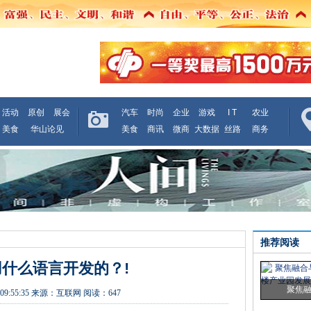
活动
原创
展会
汽车
时尚
企业
游戏
I T
农业
美食
华山论见
美食
商讯
微商
大数据
丝路
商务
推荐阅读
什么语言开发的？!
聚焦
09:55:35
来源：
互联网
阅读：647