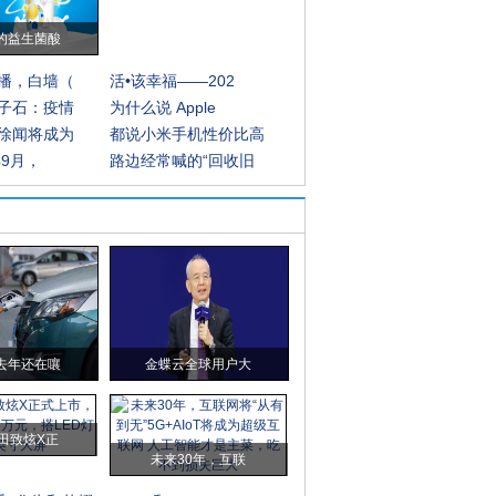
的益生菌酸
播，白墙（
活•该幸福——202
子石：疫情
为什么说 Apple
徐闻将成为
都说小米手机性价比高
年9月，
路边经常喊的“回收旧
去年还在嚷
金蝶云全球用户大
田致炫X正
未来30年，互联