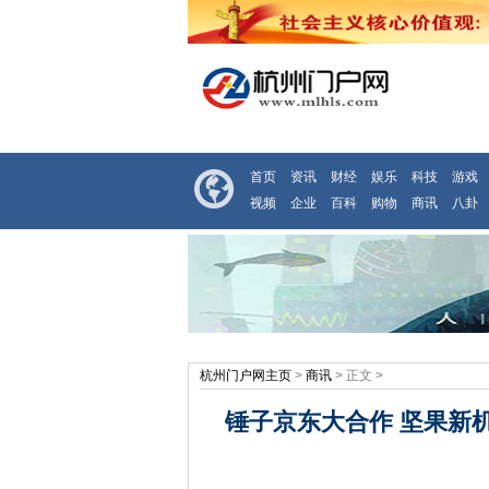
首页
资讯
财经
娱乐
科技
游戏
视频
企业
百科
购物
商讯
八卦
杭州门户网主页
>
商讯
> 正文 >
锤子京东大合作 坚果新