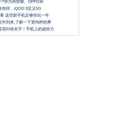
手?华为和荣耀、OPPO和
加持，iQOO 3定义5G
先看 这些新手机足够你玩一年
元年到来,了解一下更纯粹的摩
道花叫啥名字！手机上的超给力