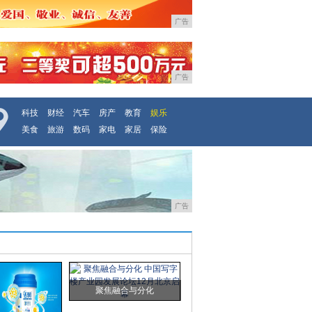
广告
广告
科技
财经
汽车
房产
教育
娱乐
美食
旅游
数码
家电
家居
保险
广告
聚焦融合与分化