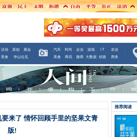
活动
原创
展会
汽车
时尚
企业
游戏
I T
农业
美食
华山论见
美食
商讯
微商
大数据
丝路
商务
推荐阅读
机要来了 情怀回顾手里的坚果文青
版!