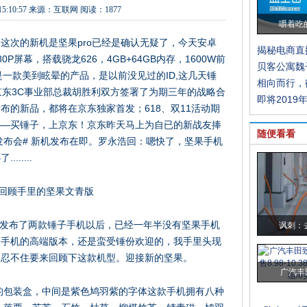
15:10:57
来源：
互联网
阅读：1877
嚼着吃
这次的新机是坚果pro已经是确认无疑了，今天安卓
揭秘电商直
P屏幕，搭载骁龙626，4GB+64GB内存，1600W前
贝客公寓魏
是一款美到眩晕的产品，是以前没见过的ID,这几天锤
相向而行，
京东3C事业部总裁胡胜利双方签署了为期三年的战略合
即将2019
布的新品，都将在京东独家首发；618、双11活动期
——买锤子，上京东！京东昨天马上为自已的新战友捧
随便看看
发布会# 新机发布在即。罗永浩回：嗯快了，坚果手机
.....
永浩发布了两款锤子手机以后，已经一年半没有坚果手机
讽刺：
果手机的高端版本，还是蛮受锤份欢迎的，我手里头现
，忍不住要来回顾下这款机型。迎接新的坚果。
广汽丰
色的包装盒，中间是紫色鸠羽紫的字体这款手机拥有八种