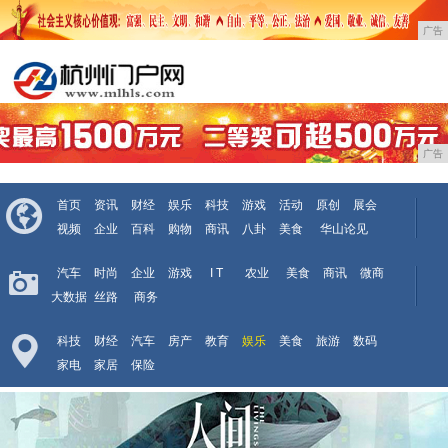
广告
广告
首页
资讯
财经
娱乐
科技
游戏
活动
原创
展会
视频
企业
百科
购物
商讯
八卦
美食
华山论见
汽车
时尚
企业
游戏
I T
农业
美食
商讯
微商
大数据
丝路
商务
科技
财经
汽车
房产
教育
娱乐
美食
旅游
数码
家电
家居
保险