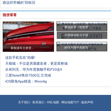
路边经常喊的“回收旧
随便看看
腾讯投资《创造营
中国移动助力中国
科技大咖中关村论
新能源车主群里，
这款手机实在“劲爆!
天都城：不仅是房屋建造者，更是星桥城
从有到无，华为年度旗舰手机P10这4
三星Note9售价7500元,它凭啥
iOS限免App精选：Moonlig
关于我们
-
联系我们
-
XML地图
-
网站地图
TXT
-
版权声明