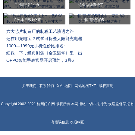
“中国匠谷”协办
这鱼做汤真绝了，
广汽丰田致炫X正
中国“顶级”的5
六大芯片制造厂的制程工艺演进之路
还在用充电宝？试试可折叠太阳能充电器
1000—1999元手机性价比排名:
细数一下，经典剧集《金玉满堂》里，出
OPPO智能手表官网开启预约，3月6
关于我们
-
联系我们
-
XML地图
-
网站地图
TXT
-
版权声明
Copyright.2002-2021
杭州门户网
版权所有 本网拒绝一切非法行为 欢迎监督举报 如
有错误信息 欢迎纠正