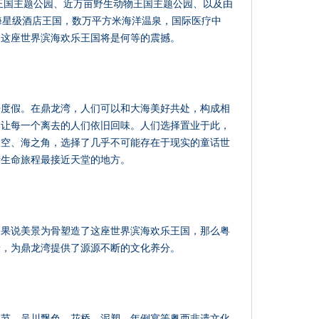
洋王国主题公园、近万亩野生动物王国主题公园、以及由
海星级酒店王国，数万平方米海洋温泉，国际医疗中
，这座世界滨海欢乐王国将是何等的震撼。
来度假。在鼎龙湾，人们可以和大海美好共处，构成相
，让每一个离去的人们依旧回味。人们选择置业于此，
天空、海之角，选择了几乎不可能存在于现实的童话世
段生命旅程最接近天堂的地方。
如果说美景为骨塑造了这座世界滨海欢乐王国，那么粤
着，为鼎龙湾提供了源源不断的文化养分。
例节，吴川飘色、花桥、泥塑、年例宴等粤西非遗文化