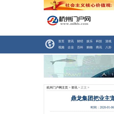
首页
资讯
财经
娱乐
科技
游戏
视频
企业
百科
购物
商讯
八卦
杭州门户网主页
>
资讯
> 正文 >
鼎龙集团把业主
时间：
2020-01-06