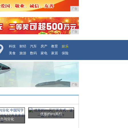
广告
广告
科技
财经
汽车
房产
教育
娱乐
美食
旅游
数码
家电
家居
保险
广告
优形的ins风打
融合与分化