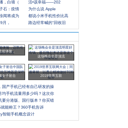
播，白墙（
活•该幸福——202
子石：疫情
为什么说 Apple
徐闻将成为
都说小米手机性价比高
年9月，
路边经常喊的“回收旧
性能体验，
这场晚会全是顶流
项女子射击
2019世界互联
，国产手机已经有自己研发的操
月均手机流量用多少吗？这次你
机要分港版、国行版本？你买错
5就能称王？360手机告诉
axy智能手机概念设计