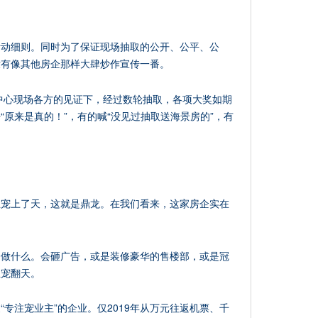
活动细则。同时为了保证现场抽取的公开、公平、公
没有像其他房企那样大肆炒作宣传一番。
售中心现场各方的见证下，经过数轮抽取，各项大奖如期
原来是真的！”，有的喊“没见过抽取送海景房的”，有
主宠上了天，这就是鼎龙。在我们看来，这家房企实在
会做什么。会砸广告，或是装修豪华的售楼部，或是冠
主宠翻天。
专注宠业主”的企业。仅2019年从万元往返机票、千