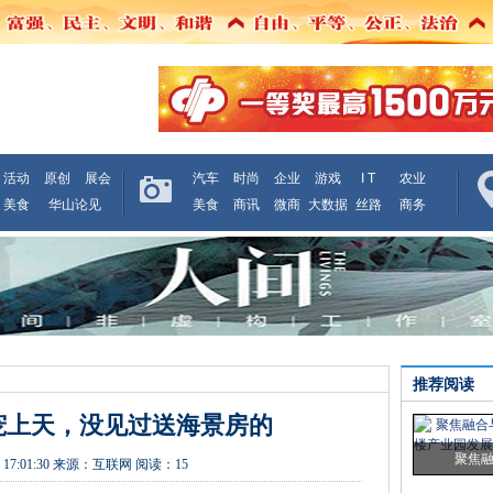
活动
原创
展会
汽车
时尚
企业
游戏
I T
农业
美食
华山论见
美食
商讯
微商
大数据
丝路
商务
推荐阅读
宠上天，没见过送海景房的
聚焦
 17:01:30
来源：
互联网
阅读：15