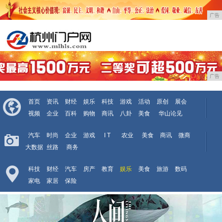
广告
广告
首页
资讯
财经
娱乐
科技
游戏
活动
原创
展会
视频
企业
百科
购物
商讯
八卦
美食
华山论见
汽车
时尚
企业
游戏
I T
农业
美食
商讯
微商
大数据
丝路
商务
科技
财经
汽车
房产
教育
娱乐
美食
旅游
数码
家电
家居
保险