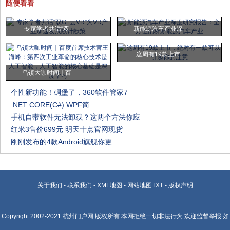
随便看看
专家学者共话“双
新能源汽车产业深
这周有19款上市
乌镇大咖时间｜百
个性新功能！碉堡了，360软件管家7
.NET CORE(C#) WPF简
手机自带软件无法卸载？这两个方法你应
红米3售价699元 明天十点官网现货
刚刚发布的4款Android旗舰你更
关于我们
-
联系我们
-
XML地图
-
网站地图
TXT
-
版权声明
Copyright.2002-2021
杭州门户网
版权所有 本网拒绝一切非法行为 欢迎监督举报 如