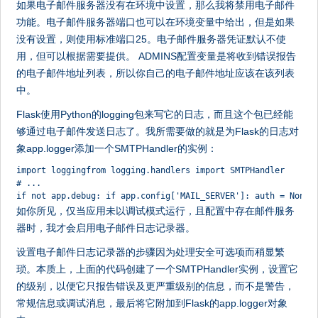
如果电子邮件服务器没有在环境中设置，那么我将禁用电子邮件
功能。电子邮件服务器端口也可以在环境变量中给出，但是如果
没有设置，则使用标准端口25。电子邮件服务器凭证默认不使
用，但可以根据需要提供。 ADMINS配置变量是将收到错误报告
的电子邮件地址列表，所以你自己的电子邮件地址应该在该列表
中。
Flask使用Python的logging包来写它的日志，而且这个包已经能
够通过电子邮件发送日志了。我所需要做的就是为Flask的日志对
象app.logger添加一个SMTPHandler的实例：
import loggingfrom logging.handlers import SMTPHandler
# ...
if not app.debug: if app.config['MAIL_SERVER']: auth = None 
如你所见，仅当应用未以调试模式运行，且配置中存在邮件服务
器时，我才会启用电子邮件日志记录器。
设置电子邮件日志记录器的步骤因为处理安全可选项而稍显繁
琐。本质上，上面的代码创建了一个SMTPHandler实例，设置它
的级别，以便它只报告错误及更严重级别的信息，而不是警告，
常规信息或调试消息，最后将它附加到Flask的app.logger对象