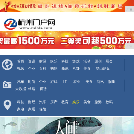
广告
广告
首页
资讯
财经
娱乐
科技
游戏
活动
原创
展会
视频
企业
百科
购物
商讯
八卦
美食
华山论见
汽车
时尚
企业
游戏
I T
农业
美食
商讯
微商
大数据
丝路
商务
科技
财经
汽车
房产
教育
娱乐
美食
旅游
数码
家电
家居
保险