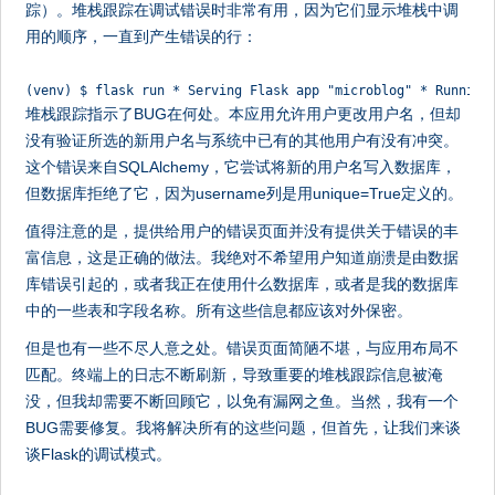
踪）。堆栈跟踪在调试错误时非常有用，因为它们显示堆栈中调
用的顺序，一直到产生错误的行：
(venv) $ flask run * Serving Flask app "microblog" * Running
堆栈跟踪指示了BUG在何处。本应用允许用户更改用户名，但却
没有验证所选的新用户名与系统中已有的其他用户有没有冲突。
这个错误来自SQLAlchemy，它尝试将新的用户名写入数据库，
但数据库拒绝了它，因为username列是用unique=True定义的。
值得注意的是，提供给用户的错误页面并没有提供关于错误的丰
富信息，这是正确的做法。我绝对不希望用户知道崩溃是由数据
库错误引起的，或者我正在使用什么数据库，或者是我的数据库
中的一些表和字段名称。所有这些信息都应该对外保密。
但是也有一些不尽人意之处。错误页面简陋不堪，与应用布局不
匹配。终端上的日志不断刷新，导致重要的堆栈跟踪信息被淹
没，但我却需要不断回顾它，以免有漏网之鱼。当然，我有一个
BUG需要修复。我将解决所有的这些问题，但首先，让我们来谈
谈Flask的调试模式。