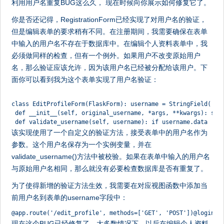
利用用户名重复BUG这么久， 现在时候向你展示如何修复它了。
你是否还记得，RegistrationForm已经实现了对用户名的验证，
但是编辑表单的要求稍有不同。在注册期间，我需要确保在表单
中输入的用户名不存在于数据库中。在编辑个人资料表单中，我
必须做同样的检查，但有一个例外。如果用户不改变原始用户
名，那么验证应该允许，因为该用户名已经被分配给该用户。下
面你可以看到我为这个表单实现了用户名验证：
class EditProfileForm(FlaskForm): username = StringField('Us
 def __init__(self, original_username, *args, **kwargs): sup
 def validate_username(self, username): if username.data != 
该实现使用了一个自定义的验证方法，接受表单中的用户名作为
参数。这个用户名保存为一个实例变量，并在
validate_username()方法中被校验。如果在表单中输入的用户名
与原始用户名相同，那么就没有必要检查数据库是否有重复了。
为了使得新增的验证方法生效，我需要在对应视图函数中添加当
前用户名到表单的username字段中：
@app.route('/edit_profile', methods=['GET', 'POST'])@login_r
现在这个BUG已经修复了，大多数情况下，以后在编辑个人资料