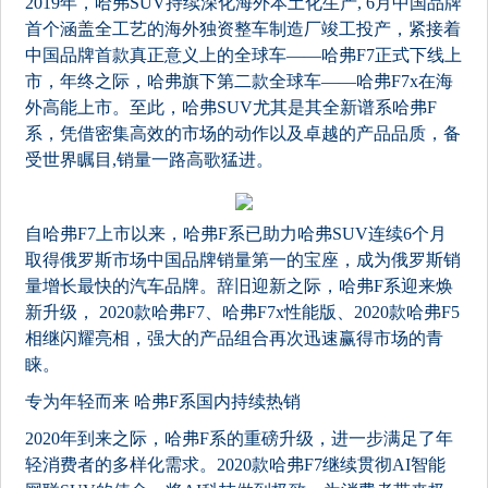
2019年，哈弗SUV持续深化海外本土化生产, 6月中国品牌
首个涵盖全工艺的海外独资整车制造厂竣工投产，紧接着
中国品牌首款真正意义上的全球车——哈弗F7正式下线上
市，年终之际，哈弗旗下第二款全球车——哈弗F7x在海
外高能上市。至此，哈弗SUV尤其是其全新谱系哈弗F
系，凭借密集高效的市场的动作以及卓越的产品品质，备
受世界瞩目,销量一路高歌猛进。
自哈弗F7上市以来，哈弗F系已助力哈弗SUV连续6个月
取得俄罗斯市场中国品牌销量第一的宝座，成为俄罗斯销
量增长最快的汽车品牌。辞旧迎新之际，哈弗F系迎来焕
新升级， 2020款哈弗F7、哈弗F7x性能版、2020款哈弗F5
相继闪耀亮相，强大的产品组合再次迅速赢得市场的青
睐。
专为年轻而来 哈弗F系国内持续热销
2020年到来之际，哈弗F系的重磅升级，进一步满足了年
轻消费者的多样化需求。2020款哈弗F7继续贯彻AI智能