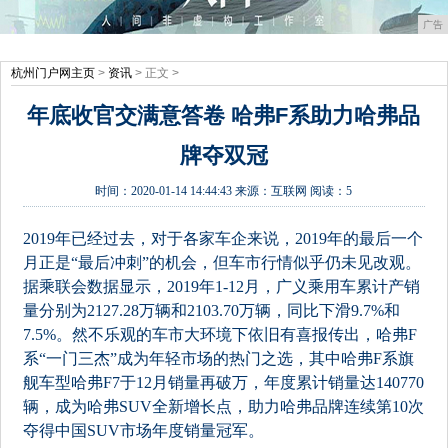
广告
杭州门户网主页
>
资讯
> 正文 >
年底收官交满意答卷 哈弗F系助力哈弗品
牌夺双冠
时间：
2020-01-14 14:44:43
来源：
互联网
阅读：5
2019年已经过去，对于各家车企来说，2019年的最后一个
月正是“最后冲刺”的机会，但车市行情似乎仍未见改观。
据乘联会数据显示，2019年1-12月，广义乘用车累计产销
量分别为2127.28万辆和2103.70万辆，同比下滑9.7%和
7.5%。然不乐观的车市大环境下依旧有喜报传出，哈弗F
系“一门三杰”成为年轻市场的热门之选，其中哈弗F系旗
舰车型哈弗F7于12月销量再破万，年度累计销量达140770
辆，成为哈弗SUV全新增长点，助力哈弗品牌连续第10次
夺得中国SUV市场年度销量冠军。