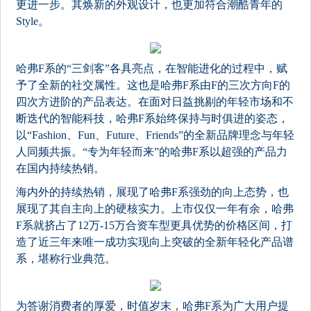
更进一步。其焕新的外观设计，也更加符合潮酷青年的
Style。
哈弗F系的“三剑客”各具亮点，在智能进化的过程中，赋
予了全新的社交属性。这也是哈弗F系由F的三次方向F的
四次方进阶的产品表达。在面对日益挑剔的年轻市场和不
断迭代的智能科技，哈弗F系始终保持与时俱进的姿态，
以“Fashion、Fun、Future、Friends”的全新品牌理念与年轻
人同频共振。“专为年轻而来”的哈弗F系以超强的产品力
在国内持续热销。
海内外的持续热销，展现了哈弗F系强劲的向上态势，也
展现了其自主向上的硬核实力。上市仅仅一年有余，哈弗
F系就挤占了12万-15万合资车型更具优势的价格区间，打
造了近三年来唯一成功实现向上突破的全新年轻化产品谱
系，堪称行业典范。
为答谢消费者的厚爱，时值岁末，哈弗F系为广大用户提