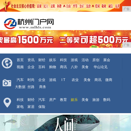
广告
广告
首页
资讯
财经
娱乐
科技
游戏
活动
原创
展会
视频
企业
百科
购物
商讯
八卦
美食
华山论见
汽车
时尚
企业
游戏
I T
农业
美食
商讯
微商
大数据
丝路
商务
科技
财经
汽车
房产
教育
娱乐
美食
旅游
数码
家电
家居
保险