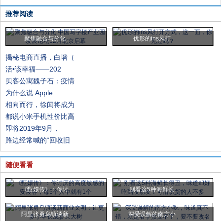
推荐阅读
聚焦融合与分化
优形的ins风打
揭秘电商直播，白墙（
活•该幸福——202
贝客公寓魏子石：疫情
为什么说 Apple
相向而行，徐闻将成为
都说小米手机性价比高
即将2019年9月，
路边经常喊的“回收旧
随便看看
《甄嬛传》：你讨
别看这5种海鲜长
阿里张勇乌镇谈新
深受误解的南方小