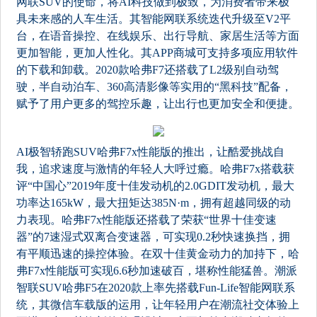
网联SUV的使命，将AI科技做到极致，为消费者带来极
具未来感的人车生活。其智能网联系统迭代升级至V2平
台，在语音操控、在线娱乐、出行导航、家居生活等方面
更加智能，更加人性化。其APP商城可支持多项应用软件
的下载和卸载。2020款哈弗F7还搭载了L2级别自动驾
驶，半自动泊车、360高清影像等实用的“黑科技”配备，
赋予了用户更多的驾控乐趣，让出行也更加安全和便捷。
AI极智轿跑SUV哈弗F7x性能版的推出，让酷爱挑战自
我，追求速度与激情的年轻人大呼过瘾。哈弗F7x搭载获
评“中国心”2019年度十佳发动机的2.0GDIT发动机，最大
功率达165kW，最大扭矩达385N·m，拥有超越同级的动
力表现。哈弗F7x性能版还搭载了荣获“世界十佳变速
器”的7速湿式双离合变速器，可实现0.2秒快速换挡，拥
有平顺迅速的操控体验。在双十佳黄金动力的加持下，哈
弗F7x性能版可实现6.6秒加速破百，堪称性能猛兽。潮派
智联SUV哈弗F5在2020款上率先搭载Fun-Life智能网联系
统，其微信车载版的运用，让年轻用户在潮流社交体验上