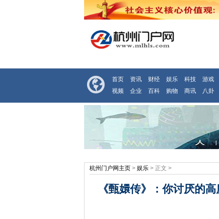
首页
资讯
财经
娱乐
科技
游戏
视频
企业
百科
购物
商讯
八卦
杭州门户网主页
>
娱乐
> 正文 >
《甄嬛传》：你讨厌的高