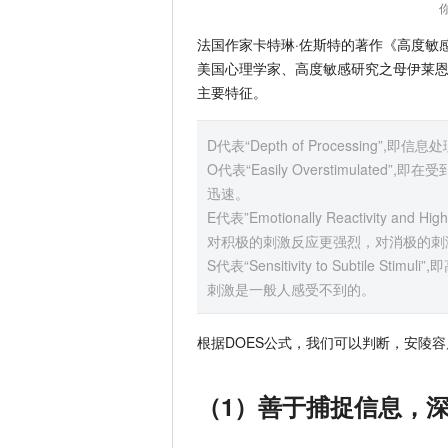
法国作家卡特琳·佐斯特的著作《高度敏
美国心理学家、高度敏感研究之母伊莱恩
主要特征。
D代表“Depth of Processing”,即
O代表“Easily Overstimulat
迅速。
E代表”Emotionally Reactivity
对积极的刺激反应更强烈，对消极的刺
S代表“Sensitivity to Subtil
刺激是一般人感受不到的。
根据DOES公式，我们可以判断，安陵
（1）善于捕捉信息，