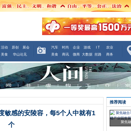
活动
原创
展会
汽车
时尚
企业
游戏
I T
农业
美食
华山论见
美食
商讯
微商
大数据
丝路
商务
推荐阅读
度敏感的安陵容，每5个人中就有1
聚焦
个