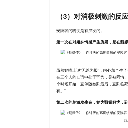
（3）对消极刺激的反
安陵容的转变是有层次的。
第一次在对姐妹情感产生质疑，是在甄
虽然她嘴上说“无以为报”，内心却产生了
在三个人的友谊中处于弱势，是被同情
个时候开始一直伴随她到最后，直到临死
有。”
第二次的刺激发生在，她为甄嬛解忧，
我