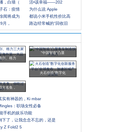
播，白墙（
活•该幸福——202
子石：疫情
为什么说 Apple
徐闻将成为
都说小米手机性价比高
年9月，
路边经常喊的“回收旧
“中国智造”凸显
海尔、格力
火石创造“数字化
四大名鱼，
实有神器的，Ki mbar
ingles：职场女性必备
2智能手机的娱乐功能
倒下了，让我念念不忘的，还是
 Z Fold2 5