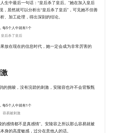
人生中最后一句话：“皇后杀了皇后。”她在加入皇后
现，居然就可以分析出“皇后杀了皇后”，可见她不但善
分析、加工处理，得出深刻的结论。
皇后杀了皇后
如果放在现在的信息时代，她一定会成为非常厉害的
刺激
宝鹃的挑唆，没有浣碧的刺激，安陵容也许不会背叛甄
容易被刺激
唆的感情都不是真感情”。安陵容之所以那么容易就被
她本身的高度敏感，过分在意他人的话。