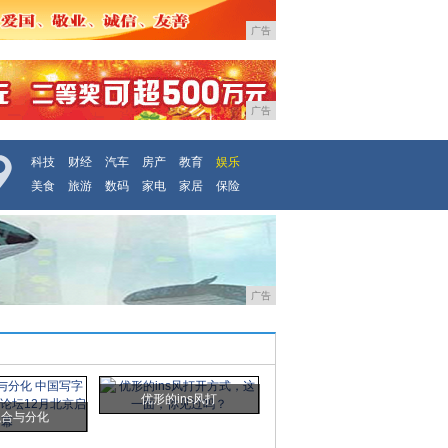
广告
广告
科技
财经
汽车
房产
教育
娱乐
美食
旅游
数码
家电
家居
保险
广告
优形的ins风打
融合与分化